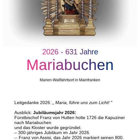
2
0
2
6
-
6
3
1
J
a
h
r
e
M
a
r
i
a
b
u
c
h
e
n
Marien-Wallfahrtsort in Mainfranken
Leitgedanke 2026:
„ Maria, führe uns zum Licht! "
Ausblick:
Jubiläumsjahr 2026:
Fürstbischof Franz von Hutten holte 1726 die Kapuziner
nach Mariabuchen
und das Kloster wurde gegründet.
– 300-jähriges Jubiläum im Jahr 2026.
-- Franz von Assisi, das Jahr 2026 markiert seinen 800.